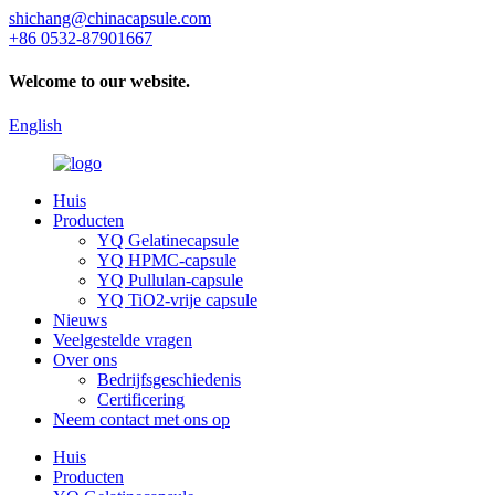
shichang@chinacapsule.com
+86 0532-87901667
Welcome to our website.
English
Huis
Producten
YQ Gelatinecapsule
YQ HPMC-capsule
YQ Pullulan-capsule
YQ TiO2-vrije capsule
Nieuws
Veelgestelde vragen
Over ons
Bedrijfsgeschiedenis
Certificering
Neem contact met ons op
Huis
Producten