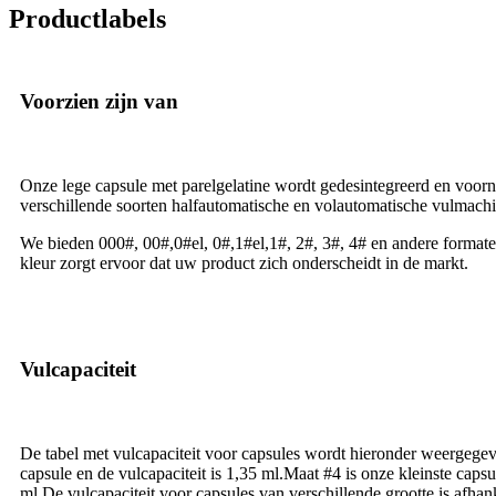
Productlabels
Voorzien zijn van
Onze lege capsule met parelgelatine wordt gedesintegreerd en voor
verschillende soorten halfautomatische en volautomatische vulmachi
We bieden 000#, 00#,0#el, 0#,1#el,1#, 2#, 3#, 4# en andere format
kleur zorgt ervoor dat uw product zich onderscheidt in de markt.
Vulcapaciteit
De tabel met vulcapaciteit voor capsules wordt hieronder weergege
capsule en de vulcapaciteit is 1,35 ml.Maat #4 is onze kleinste capsul
ml.De vulcapaciteit voor capsules van verschillende grootte is afhan