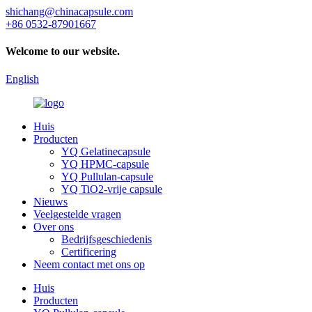
shichang@chinacapsule.com
+86 0532-87901667
Welcome to our website.
English
Huis
Producten
YQ Gelatinecapsule
YQ HPMC-capsule
YQ Pullulan-capsule
YQ TiO2-vrije capsule
Nieuws
Veelgestelde vragen
Over ons
Bedrijfsgeschiedenis
Certificering
Neem contact met ons op
Huis
Producten