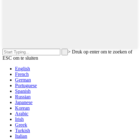
>
Druk op enter om te zoeken of
ESC om te sluiten
English
French
German
Portuguese
Spanish
Russian
Japanese
Korean
Arabic
Irish
Greek
Turkish
Italian