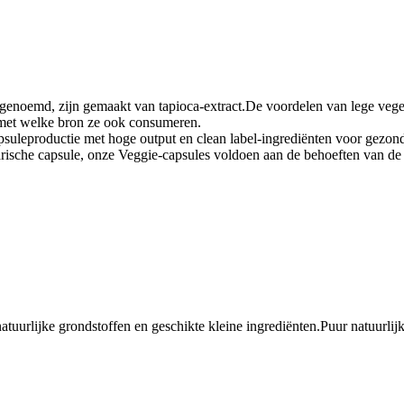
 genoemd, zijn gemaakt van tapioca-extract.De voordelen van lege vege
 met welke bron ze ook consumeren.
capsuleproductie met hoge output en clean label-ingrediënten voor gez
tarische capsule, onze Veggie-capsules voldoen aan de behoeften van d
tuurlijke grondstoffen en geschikte kleine ingrediënten.Puur natuurlij