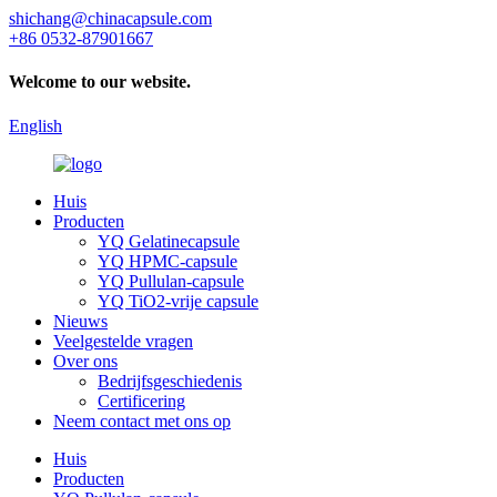
shichang@chinacapsule.com
+86 0532-87901667
Welcome to our website.
English
Huis
Producten
YQ Gelatinecapsule
YQ HPMC-capsule
YQ Pullulan-capsule
YQ TiO2-vrije capsule
Nieuws
Veelgestelde vragen
Over ons
Bedrijfsgeschiedenis
Certificering
Neem contact met ons op
Huis
Producten